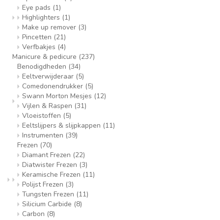
Eye pads
(1)
Highlighters
(1)
Make up remover
(3)
Pincetten
(21)
Verfbakjes
(4)
Manicure & pedicure
(237)
Benodigdheden
(34)
Eeltverwijderaar
(5)
Comedonendrukker
(5)
Swann Morton Mesjes
(12)
Vijlen & Raspen
(31)
Vloeistoffen
(5)
Eeltslijpers & slijpkappen
(11)
Instrumenten
(39)
Frezen
(70)
Diamant Frezen
(22)
Diatwister Frezen
(3)
Keramische Frezen
(11)
Polijst Frezen
(3)
Tungsten Frezen
(11)
Silicium Carbide
(8)
Carbon
(8)