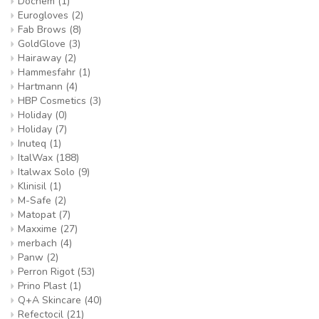
Dochem
(1)
Eurogloves
(2)
Fab Brows
(8)
GoldGlove
(3)
Hairaway
(2)
Hammesfahr
(1)
Hartmann
(4)
HBP Cosmetics
(3)
Holiday
(0)
Holiday
(7)
Inuteq
(1)
ItalWax
(188)
Italwax Solo
(9)
Klinisil
(1)
M-Safe
(2)
Matopat
(7)
Maxxime
(27)
merbach
(4)
Panw
(2)
Perron Rigot
(53)
Prino Plast
(1)
Q+A Skincare
(40)
Refectocil
(21)