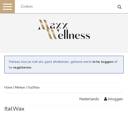
Toggle
navigation
Helaas kun je niet als gast afrekenen, gelieve eerst
in te loggen
of
te
registeren
.
Home
/
Merken
/
ItalWax
Inloggen
Nederlands
ItalWax