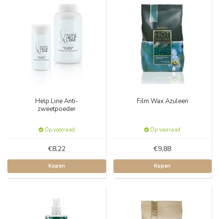
Help Line Anti-
Film Wax Azuleen
zweetpoeder
Op voorraad
Op voorraad
€8,22
€9,88
Kopen
Kopen