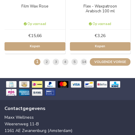
Film Wax Rose
Flex - Waxpatroon
Arabisch 100 ml
Op voorraad
Op voorraad
€15,66
€3,26
Kopen
Kopen
1
2
3
4
5
14
VOLGENDE VORIGE
Contactgegevens
Maxx Wellness
Weerenweg 11-B
1161 AE Zwanenburg (Amsterdam)