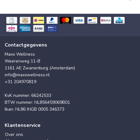
Contactgegevens
Maxx Wellness
Weerenweg 11-B
1161 AE Zwanenburg (Amsterdam)
info@maxxwellness.nl
+31 204970819
KvK nummer: 66242533
BTW nummer: NL856459069B01
Iban: NL86 INGB 0005 346373
Klantenservice
Over ons