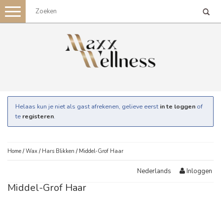
Toggle
navigation
Helaas kun je niet als gast afrekenen, gelieve eerst
in te loggen
of
te
registeren
.
Home
/
Wax
/
Hars Blikken
/
Middel-Grof Haar
Inloggen
Nederlands
Middel-Grof Haar