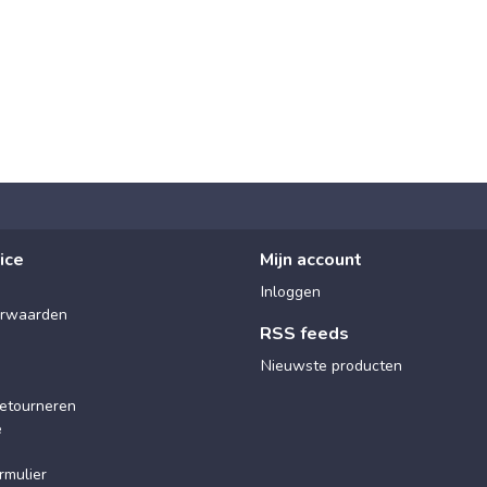
ice
Mijn account
Inloggen
rwaarden
RSS feeds
Nieuwste producten
etourneren
e
rmulier