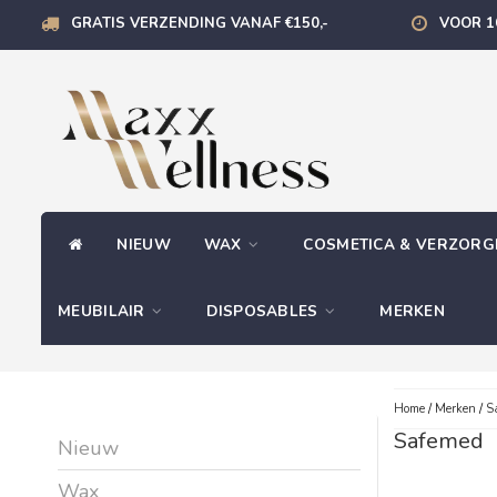
GRATIS VERZENDING VANAF €150,-
VOOR 1
NIEUW
WAX
COSMETICA & VERZOR
MEUBILAIR
DISPOSABLES
MERKEN
Home
/
Merken
/
S
Safemed
Nieuw
Wax