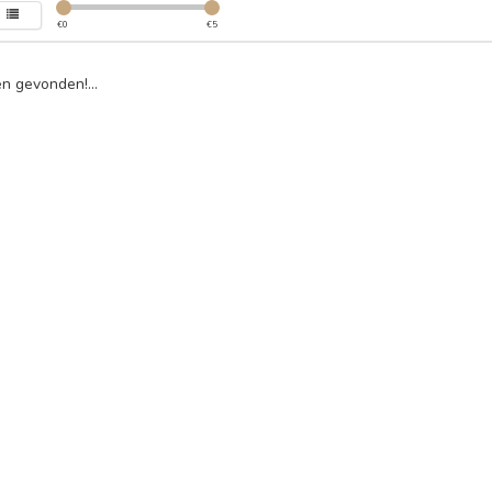
€
0
€
5
n gevonden!...