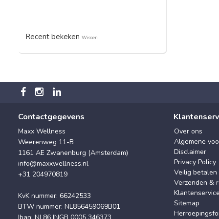
Recent bekeken
Wissen
Contactgegevens
Klantenserv
Maxx Wellness
Over ons
Algemene voo
Weerenweg 11-B
Disclaimer
1161 AE Zwanenburg (Amsterdam)
Privacy Policy
info@maxxwellness.nl
Veilig betalen
+31 204970819
Verzenden & r
Klantenservic
KvK nummer: 66242533
Sitemap
BTW nummer: NL856459069B01
Herroepingsfo
Iban: NL86 INGB 0005 346373