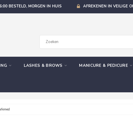
6:00 BESTELD, MORGEN IN HUIS
AFREKENEN IN VEILIGE 
GING
LASHES & BROWS
MANICURE & PEDICURE
afemed