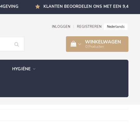
OMGEVING
KLANTEN BEOORDELEN ONS MET EEN 9,4
Nederlands
INLOGGEN
|
REGISTREREN
WINKELWAGEN
0
Producten
HYGIËNE