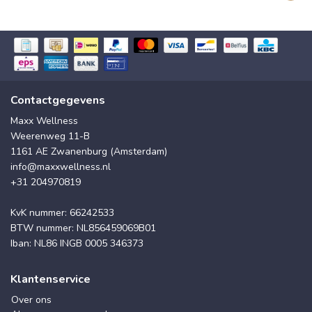
Contactgegevens
Maxx Wellness
Weerenweg 11-B
1161 AE Zwanenburg (Amsterdam)
info@maxxwellness.nl
+31 204970819
KvK nummer: 66242533
BTW nummer: NL856459069B01
Iban: NL86 INGB 0005 346373
Klantenservice
Over ons