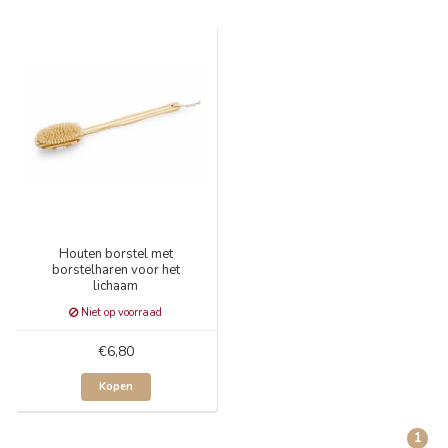
Houten borstel met
borstelharen voor het
lichaam
Niet op voorraad
€6,80
Kopen
1