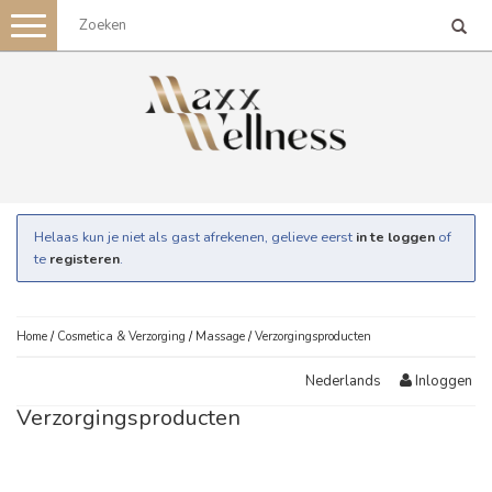
Toggle
navigation
Helaas kun je niet als gast afrekenen, gelieve eerst
in te loggen
of
te
registeren
.
Home
/
Cosmetica & Verzorging
/
Massage
/
Verzorgingsproducten
Inloggen
Nederlands
Verzorgingsproducten