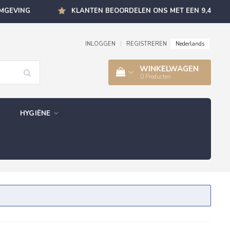
OMGEVING
KLANTEN BEOORDELEN ONS MET EEN 9,4
Nederlands
INLOGGEN
|
REGISTREREN
WINKELWAGEN
0
Producten
HYGIËNE