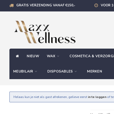
GRATIS VERZENDING VANAF €150,-
VOOR 1
NIEUW
WAX
COSMETICA & VERZOR
MEUBILAIR
DISPOSABLES
MERKEN
Helaas kun je niet als gast afrekenen, gelieve eerst
in te loggen
of t