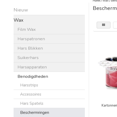
Home
/
Wax
/
Beno
Bescherm
Nieuw
Wax
Film Wax
Harspatronen
Hars Blikken
Suikerhars
Harsapparaten
Benodigdheden
Harsstrips
Accessoires
Hars Spatels
Kartonne
Beschermringen