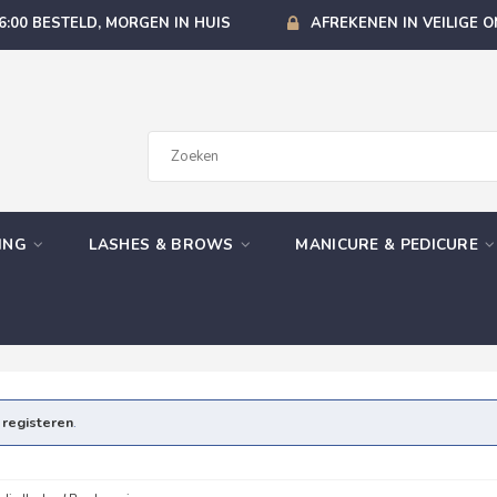
6:00 BESTELD, MORGEN IN HUIS
AFREKENEN IN VEILIGE 
GING
LASHES & BROWS
MANICURE & PEDICURE
e
registeren
.