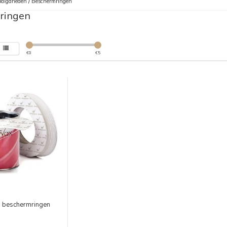
digdheden
/
Beschermringen
ringen
€
0
€
5
n beschermringen