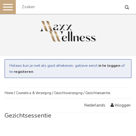
Toggle
navigation
Helaas kun je niet als gast afrekenen, gelieve eerst
in te loggen
of
te
registeren
.
Home
/
Cosmetica & Verzorging
/
Gezichtsverzorging
/
Gezichtsessentie
Inloggen
Nederlands
Gezichtsessentie