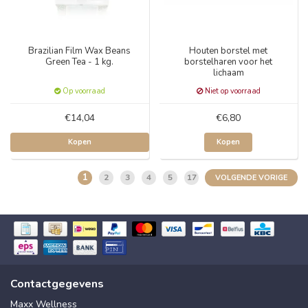
Brazilian Film Wax Beans
Houten borstel met
Green Tea - 1 kg.
borstelharen voor het
lichaam
Op voorraad
Niet op voorraad
€14,04
€6,80
Kopen
Kopen
1
2
3
4
5
17
VOLGENDE VORIGE
Contactgegevens
Maxx Wellness