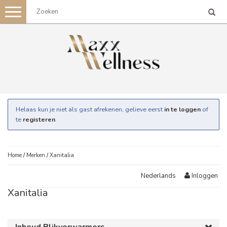
Toggle
navigation
Helaas kun je niet als gast afrekenen, gelieve eerst
in te loggen
of
te
registeren
.
Home
/
Merken
/
Xanitalia
Inloggen
Nederlands
Xanitalia