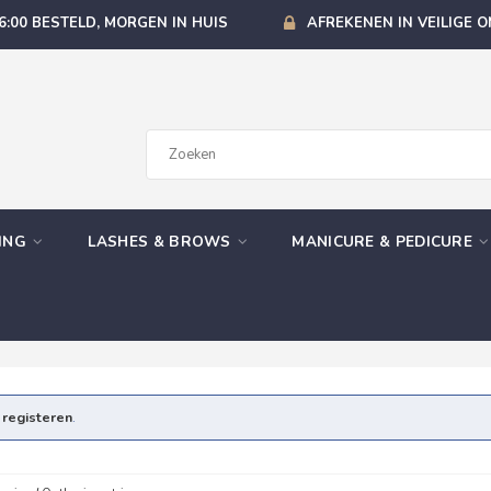
6:00 BESTELD, MORGEN IN HUIS
AFREKENEN IN VEILIGE 
GING
LASHES & BROWS
MANICURE & PEDICURE
e
registeren
.