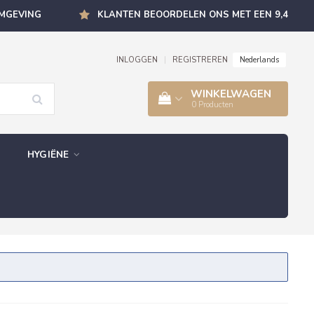
OMGEVING
KLANTEN BEOORDELEN ONS MET EEN 9,4
Nederlands
INLOGGEN
|
REGISTREREN
WINKELWAGEN
0
Producten
HYGIËNE