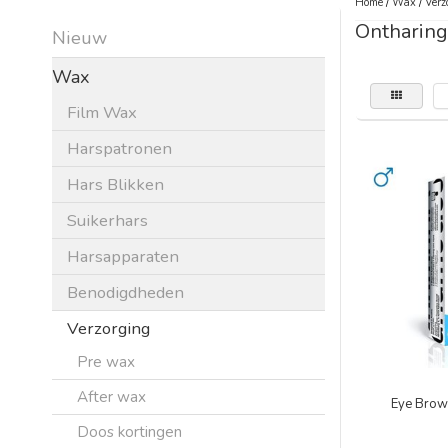
Home
/
Wax
/
Verz
Ontharing
Nieuw
Wax
Film Wax
Harspatronen
Hars Blikken
Suikerhars
Harsapparaten
Benodigdheden
Verzorging
Pre wax
After wax
Eye Brow
Doos kortingen