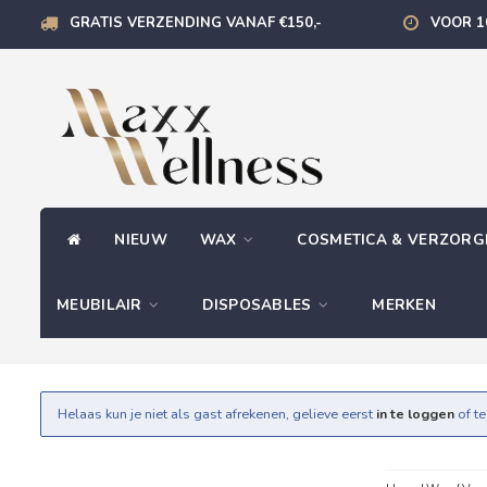
GRATIS VERZENDING VANAF €150,-
VOOR 1
NIEUW
WAX
COSMETICA & VERZOR
MEUBILAIR
DISPOSABLES
MERKEN
Helaas kun je niet als gast afrekenen, gelieve eerst
in te loggen
of t