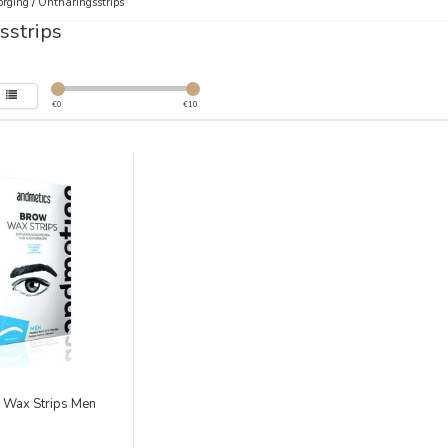
orging
/
Ontharingsstrips
sstrips
€
0
€
10
 Wax Strips Men