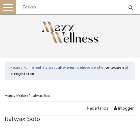
Toggle
navigation
Helaas kun je niet als gast afrekenen, gelieve eerst
in te loggen
of
te
registeren
.
Home
/
Merken
/
Italwax Solo
Inloggen
Nederlands
Italwax Solo