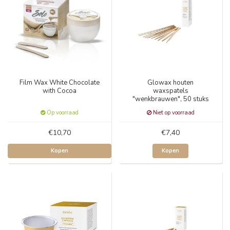
Film Wax White Chocolate
Glowax houten
with Cocoa
waxspatels
"wenkbrauwen", 50 stuks
Op voorraad
Niet op voorraad
€10,70
€7,40
Kopen
Kopen