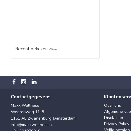
Recent bekeken
Wissen
Contactgegevens
Klantenserv
Maxx Wellness
Over ons
Algemene voo
Weerenweg 11-B
Disclaimer
1161 AE Zwanenburg (Amsterdam)
Privacy Policy
info@maxxwellness.nl
Veilig betalen