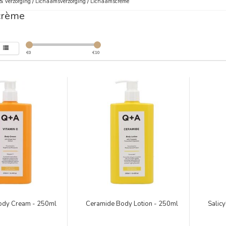
& Verzorging
/
Lichaamsverzorging
/
Lichaamscrème
crème
€
0
€
10
Body Cream - 250ml
Ceramide Body Lotion - 250ml
Salicy