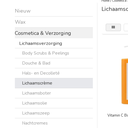
Home
/
Cosmetica 
Lichaams
Nieuw
Wax
Cosmetica & Verzorging
Lichaamsverzorging
Body Scrubs & Peelings
Douche & Bad
Hals- en Decolleté
Lichaamscrème
Lichaamsboter
Lichaamsolie
Lichaamszeep
Vitamin C 
Nachtcremes