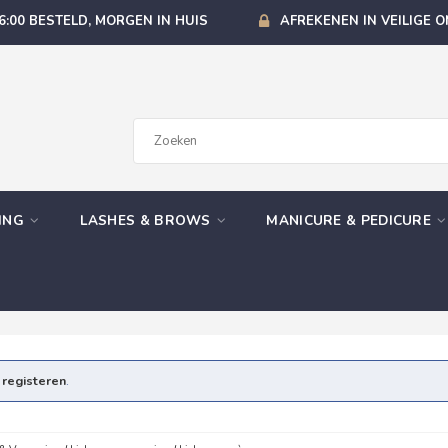
6:00 BESTELD, MORGEN IN HUIS
AFREKENEN IN VEILIGE 
GING
LASHES & BROWS
MANICURE & PEDICURE
e
registeren
.