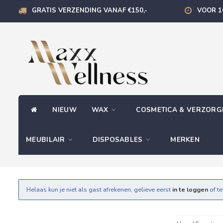
GRATIS VERZENDING VANAF €150,-
VOOR 1
NIEUW
WAX
COSMETICA & VERZOR
MEUBILAIR
DISPOSABLES
MERKEN
Helaas kun je niet als gast afrekenen, gelieve eerst
in te loggen
of t