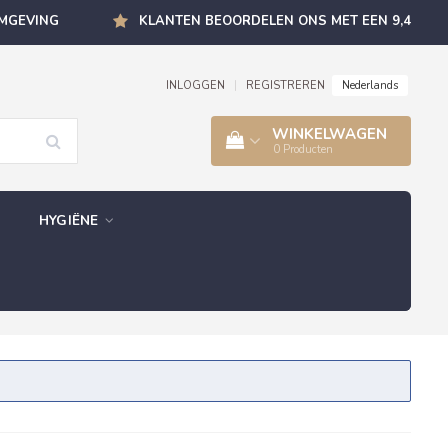
OMGEVING
KLANTEN BEOORDELEN ONS MET EEN 9,4
Nederlands
INLOGGEN
|
REGISTREREN
WINKELWAGEN
0
Producten
HYGIËNE