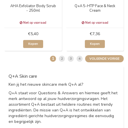
AHA Exfoliator Body Scrub
Q+A 5-HTP Face & Neck
- 250ml
Cream
Niet op voorraad
Niet op voorraad
€5,40
€7,36
Kopen
Kopen
1
2
3
4
VOLGENDE VORIGE
Q+A Skin care
Ken jij het nieuwe skincare merk Q+A al?
Q+A staat voor Questions & Answers en hiermee geeft het
merk antwoord op al jouw huidverzorgingsvragen. Het
assortiment Q+A bestaat uit heldere routines met trendy
ingrediënten. De missie van Q+A is het ontwikkelen van
ingrediënt-gerichte huidverzorgingsregimes die eenvoudig
en begrijpelijk zijn.