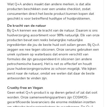
Wat Q+A anders maakt dan andere merken, is dat alle
producten beschikken over een unieke checklist, zodat
consumenten direct het beste product kunnen kopen dat
geschikt is voor betreffend huidtype of huidproblemen.
De kracht van de natuur
Bij Q+A kennen we de kracht van de natuur. Daarom is ons
huidverzorging assortiment voor 98% natuurlijk. Elk van onze
producten bevat een reeks belangrijke natuurlijke
ingrediënten die jou de beste huid ooit zullen geven. Bij Q+A
zeggen we nee tegen siliconen. Onze serums gebruiken een
uniek systeem op waterbasis dat enorm verschilt van
formules die zijn gesuspendeerd in siliconen (en andere
petrochemische basen). Het is net zo effectief en houdt
jouw huidverzorgingsroutine zo schoon mogelijk. We kijken
eerst naar de natuur, omdat we weten dat daar de beste
antwoorden te vinden zijn.
Cruelty-free en Vegan
Geen enkel Q+A-product is op dieren getest of zal dat ooit
worden. Onze samenwerkingspartners zijn COSMOS-
gecertificeerde leveranciers die enorme middelen inzetten
om ethische toeleveringsketens te waarborgen. De Q+A-