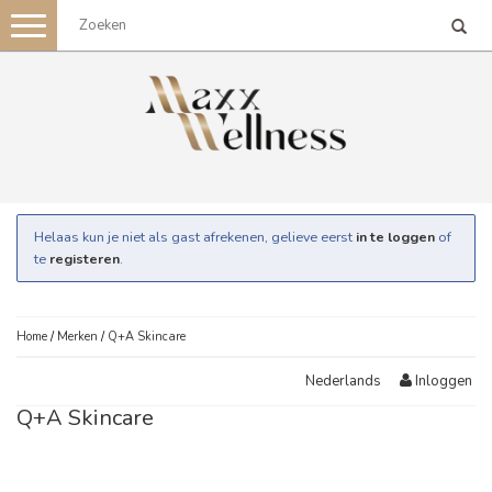
Toggle
navigation
Helaas kun je niet als gast afrekenen, gelieve eerst
in te loggen
of
te
registeren
.
Home
/
Merken
/
Q+A Skincare
Inloggen
Nederlands
Q+A Skincare