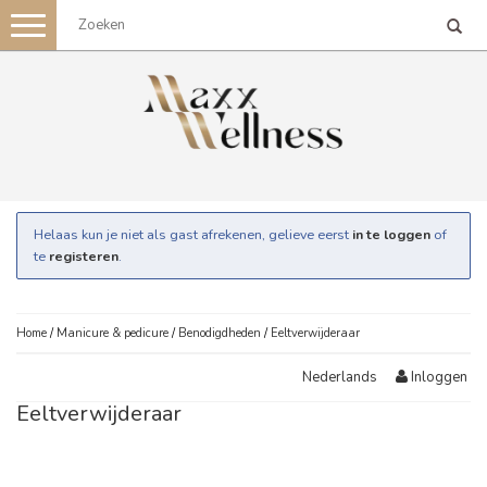
Toggle
navigation
Helaas kun je niet als gast afrekenen, gelieve eerst
in te loggen
of
te
registeren
.
Home
/
Manicure & pedicure
/
Benodigdheden
/
Eeltverwijderaar
Inloggen
Nederlands
Eeltverwijderaar