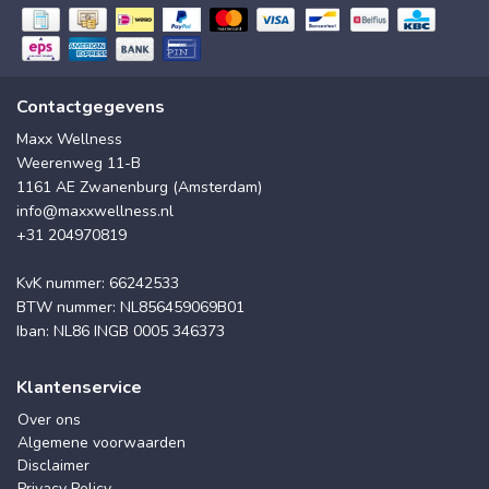
Contactgegevens
Maxx Wellness
Weerenweg 11-B
1161 AE Zwanenburg (Amsterdam)
info@maxxwellness.nl
+31 204970819
KvK nummer: 66242533
BTW nummer: NL856459069B01
Iban: NL86 INGB 0005 346373
Klantenservice
Over ons
Algemene voorwaarden
Disclaimer
Privacy Policy