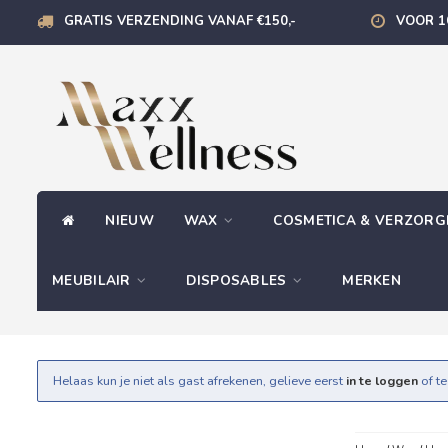
GRATIS VERZENDING VANAF €150,-
VOOR 1
NIEUW
WAX
COSMETICA & VERZOR
MEUBILAIR
DISPOSABLES
MERKEN
Helaas kun je niet als gast afrekenen, gelieve eerst
in te loggen
of t