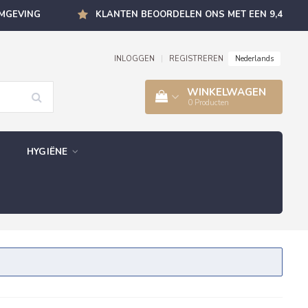
OMGEVING
KLANTEN BEOORDELEN ONS MET EEN 9,4
Nederlands
INLOGGEN
|
REGISTREREN
WINKELWAGEN
0
Producten
HYGIËNE