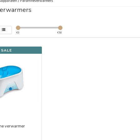
sapparaten
/
Paraffineverwarmers
verwarmers
€
0
€
50
SALE
ine verwarmer