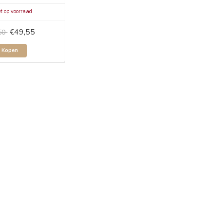
t op voorraad
€49,55
50
Kopen