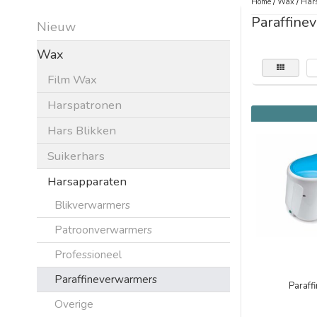
Home
/
Wax
/
Har
Paraffine
Nieuw
Wax
Film Wax
Harspatronen
Hars Blikken
Suikerhars
Harsapparaten
Blikverwarmers
Patroonverwarmers
Professioneel
Paraffineverwarmers
Paraff
Overige