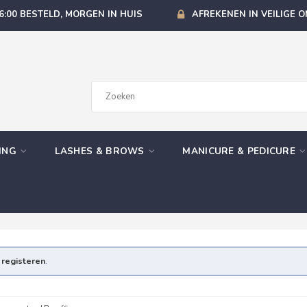
6:00 BESTELD, MORGEN IN HUIS
AFREKENEN IN VEILIGE 
GING
LASHES & BROWS
MANICURE & PEDICURE
e
registeren
.