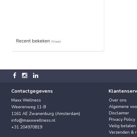
Recent bekeken
Wissen
Contactgegevens
Klantenserv
Maxx Wellness
Over ons
Algemene voo
Weerenweg 11-B
Disclaimer
1161 AE Zwanenburg (Amsterdam)
Privacy Policy
info@maxxwellness.nl
Veilig betalen
+31 204970819
Verzenden & r