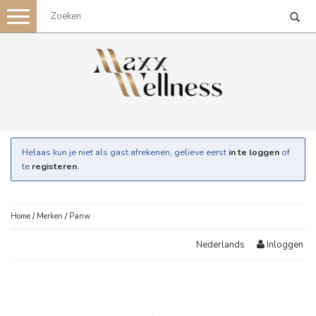
Toggle
navigation
Helaas kun je niet als gast afrekenen, gelieve eerst
in te loggen
of
te
registeren
.
Home
/
Merken
/
Panw
Inloggen
Nederlands