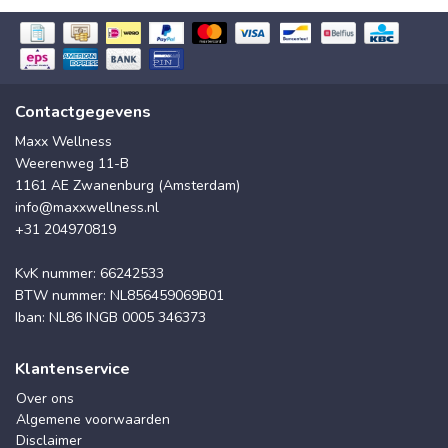
Contactgegevens
Maxx Wellness
Weerenweg 11-B
1161 AE Zwanenburg (Amsterdam)
info@maxxwellness.nl
+31 204970819
KvK nummer: 66242533
BTW nummer: NL856459069B01
Iban: NL86 INGB 0005 346373
Klantenservice
Over ons
Algemene voorwaarden
Disclaimer