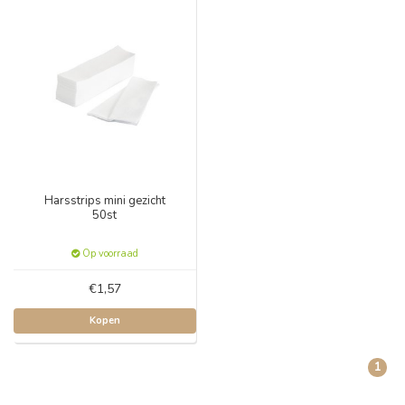
Harsstrips mini gezicht
50st
Op voorraad
€1,57
Kopen
1