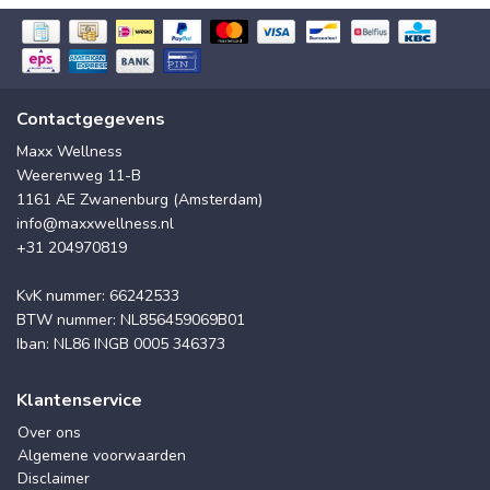
Contactgegevens
Maxx Wellness
Weerenweg 11-B
1161 AE Zwanenburg (Amsterdam)
info@maxxwellness.nl
+31 204970819
KvK nummer: 66242533
BTW nummer: NL856459069B01
Iban: NL86 INGB 0005 346373
Klantenservice
Over ons
Algemene voorwaarden
Disclaimer