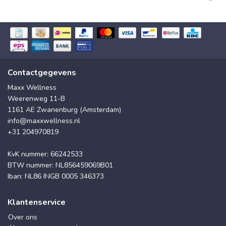
Contactgegevens
Maxx Wellness
Weerenweg 11-B
1161 AE Zwanenburg (Amsterdam)
info@maxxwellness.nl
+31 204970819
KvK nummer: 66242533
BTW nummer: NL856459069B01
Iban: NL86 INGB 0005 346373
Klantenservice
Over ons