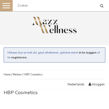
Toggle
navigation
Helaas kun je niet als gast afrekenen, gelieve eerst
in te loggen
of
te
registeren
.
Home
/
Merken
/
HBP Cosmetics
Inloggen
Nederlands
HBP Cosmetics