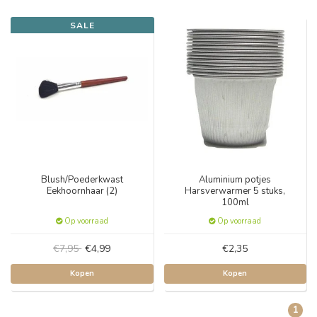
SALE
Blush/Poederkwast
Aluminium potjes
Eekhoornhaar (2)
Harsverwarmer 5 stuks,
100ml
Op voorraad
Op voorraad
€7,95
€4,99
€2,35
Kopen
Kopen
1