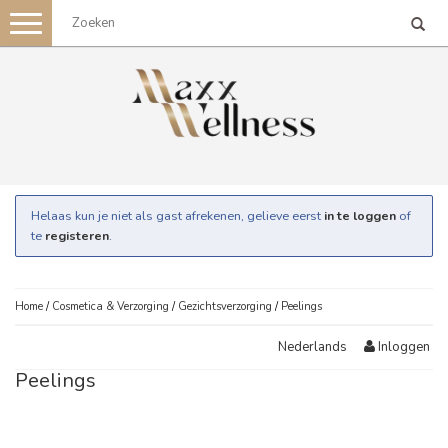
Toggle
navigation
Helaas kun je niet als gast afrekenen, gelieve eerst
in te loggen
of
te
registeren
.
Home
/
Cosmetica & Verzorging
/
Gezichtsverzorging
/
Peelings
Inloggen
Nederlands
Peelings