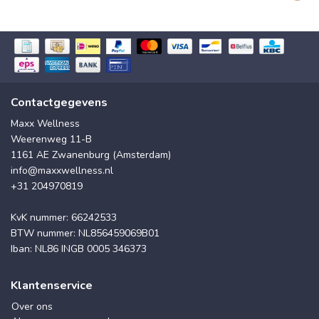
Contactgegevens
Maxx Wellness
Weerenweg 11-B
1161 AE Zwanenburg (Amsterdam)
info@maxxwellness.nl
+31 204970819
KvK nummer: 66242533
BTW nummer: NL856459069B01
Iban: NL86 INGB 0005 346373
Klantenservice
Over ons