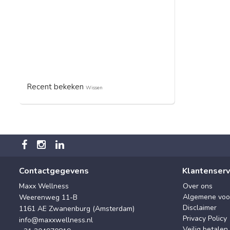
Recent bekeken
Wissen
Contactgegevens
Klantenserv
Maxx Wellness
Over ons
Algemene voo
Weerenweg 11-B
Disclaimer
1161 AE Zwanenburg (Amsterdam)
Privacy Policy
info@maxxwellness.nl
Veilig betalen