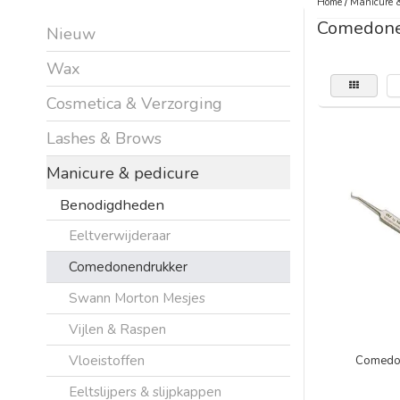
Home
/
Manicure &
Comedone
Nieuw
Wax
Cosmetica & Verzorging
Lashes & Brows
Manicure & pedicure
Benodigdheden
Eeltverwijderaar
Comedonendrukker
Swann Morton Mesjes
Vijlen & Raspen
Vloeistoffen
Comedon
Eeltslijpers & slijpkappen