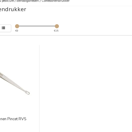
 pedicure
/
Benodigdheden
/
Comedonendrukker
ndrukker
€
0
€
15
en Pincet RVS