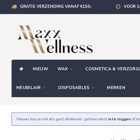
GRATIS VERZENDING VANAF €150,-
VOOR 1
NIEUW
WAX
COSMETICA & VERZOR
MEUBILAIR
DISPOSABLES
MERKEN
Helaas kun je niet als gast afrekenen, gelieve eerst
in te loggen
of t