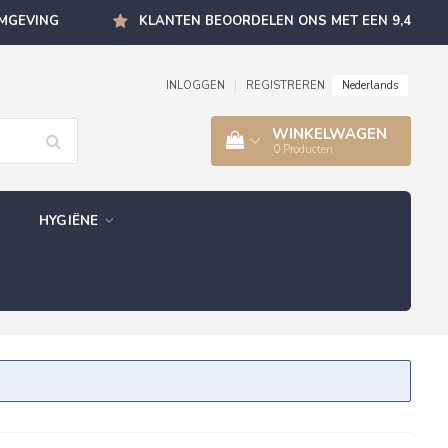
OMGEVING
KLANTEN BEOORDELEN ONS MET EEN 9,4
Nederlands
INLOGGEN
|
REGISTREREN
WINKELWAGEN
0
Producten
HYGIËNE