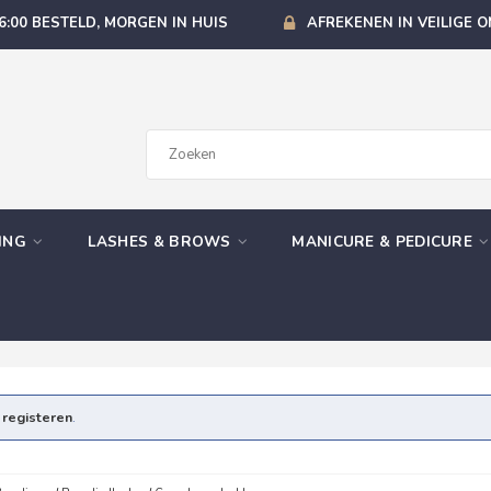
6:00 BESTELD, MORGEN IN HUIS
AFREKENEN IN VEILIGE 
GING
LASHES & BROWS
MANICURE & PEDICURE
e
registeren
.