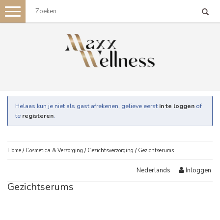
Toggle
navigation
Helaas kun je niet als gast afrekenen, gelieve eerst
in te loggen
of
te
registeren
.
Home
/
Cosmetica & Verzorging
/
Gezichtsverzorging
/
Gezichtserums
Inloggen
Nederlands
Gezichtserums