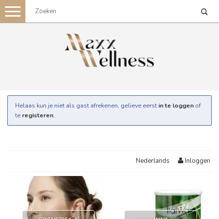
Toggle
navigation
Helaas kun je niet als gast afrekenen, gelieve eerst
in te loggen
of
te
registeren
.
Inloggen
Nederlands