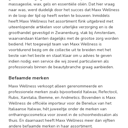
massageolie, wax, gels en essentiële oliën. Dat hier vraag
naar was, werd duidelijk door het succes dat Maxx Wellness
in de loop der tijd op heeft weten te bouwen. Inmiddels
heeft Maxx Wellness het assortiment flink uitgebreid met
uiteenlopende artikelen voor uiterlijke verzorging en is de
groothandel gevestigd in Zwanenburg, vlak bij Amsterdam,
waarvandaan klanten dagelijks met de grootse zorg worden
bediend. Het toegewijd team van Maxx Wellness is
voortdurend bezig om de collectie uit te breiden met het
beste van het beste en staat klaar om u advies te geven
indien nodig; een service die wij zowel particulieren als
professionals binnen de beautybranche graag aanbieden.
Befaamde merken
Maxx Wellness verkoopt alleen gerenommeerde en
professionele merken zoals bijvoorbeeld Italwax, Refectocil,
Rubis, Xanitalia, Biemme, en Andmetics. Bovendien is Maxx
Wellness de officiële importeur voor de Benelux van het
Italiaanse Italwax, hét juweeltje onder de merken van
ontharingscosmetica voor zowel in de schoonheidssalon als
thuis. En daarnaast heeft Maxx Wellness meer dan vijftien
andere befaamde merken in haar assortiment.