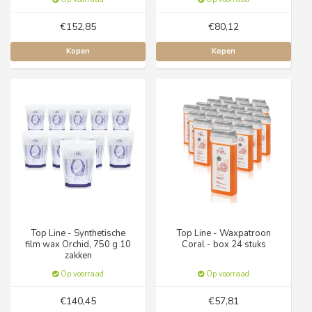
€152,85
€80,12
Kopen
Kopen
Top Line - Synthetische
Top Line - Waxpatroon
film wax Orchid, 750 g 10
Coral - box 24 stuks
zakken
Op voorraad
Op voorraad
€140,45
€57,81