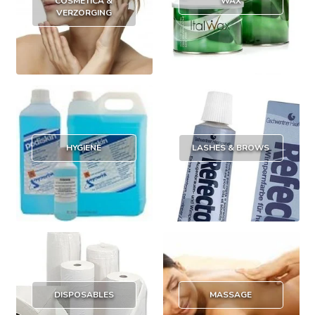
COSMETICA &
WAX
VERZORGING
HYGIËNE
LASHES & BROWS
DISPOSABLES
MASSAGE