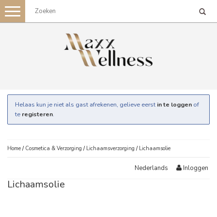
Toggle
navigation
Helaas kun je niet als gast afrekenen, gelieve eerst
in te loggen
of
te
registeren
.
Home
/
Cosmetica & Verzorging
/
Lichaamsverzorging
/
Lichaamsolie
Inloggen
Nederlands
Lichaamsolie