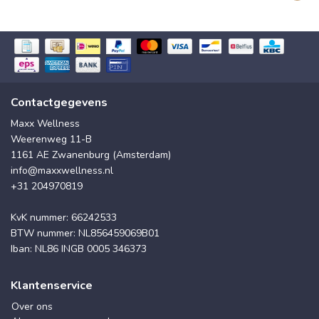
Contactgegevens
Maxx Wellness
Weerenweg 11-B
1161 AE Zwanenburg (Amsterdam)
info@maxxwellness.nl
+31 204970819
KvK nummer: 66242533
BTW nummer: NL856459069B01
Iban: NL86 INGB 0005 346373
Klantenservice
Over ons