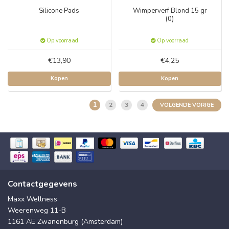
Silicone Pads
Wimperverf Blond 15 gr
(0)
Op voorraad
Op voorraad
€13,90
€4,25
Kopen
Kopen
1
2
3
4
VOLGENDE VORIGE
Contactgegevens
Maxx Wellness
Weerenweg 11-B
1161 AE Zwanenburg (Amsterdam)