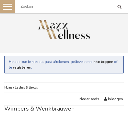
Toggle
navigation
Helaas kun je niet als gast afrekenen, gelieve eerst
in te loggen
of
te
registeren
.
Home
/
Lashes & Brows
Inloggen
Nederlands
Wimpers & Wenkbrauwen