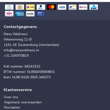
Contactgegevens
Maxx Wellness
Weerenweg 11-B
1161 AE Zwanenburg (Amsterdam)
info@maxxwellness.nl
+31 204970819
KvK nummer: 66242533
BTW nummer: NL856459069B01
Iban: NL86 INGB 0005 346373
Klantenservice
Over ons
Algemene voorwaarden
Disclaimer