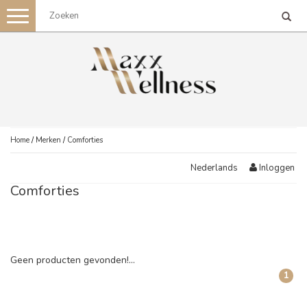
Toggle
navigation
Home
/
Merken
/
Comforties
Inloggen
Nederlands
Comforties
Geen producten gevonden!...
1