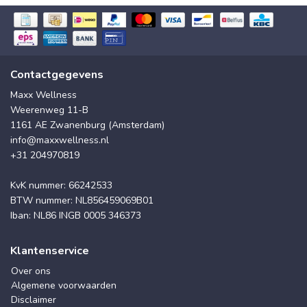
Contactgegevens
Maxx Wellness
Weerenweg 11-B
1161 AE Zwanenburg (Amsterdam)
info@maxxwellness.nl
+31 204970819
KvK nummer: 66242533
BTW nummer: NL856459069B01
Iban: NL86 INGB 0005 346373
Klantenservice
Over ons
Algemene voorwaarden
Disclaimer