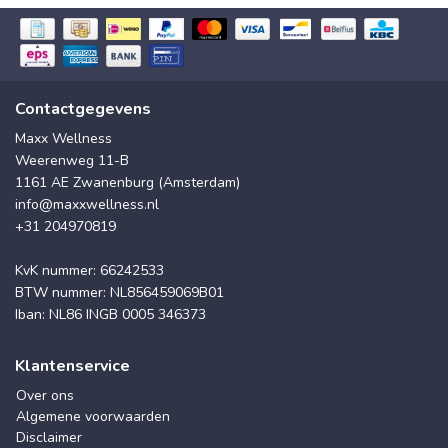
Contactgegevens
Maxx Wellness
Weerenweg 11-B
1161 AE Zwanenburg (Amsterdam)
info@maxxwellness.nl
+31 204970819
KvK nummer: 66242533
BTW nummer: NL856459069B01
Iban: NL86 INGB 0005 346373
Klantenservice
Over ons
Algemene voorwaarden
Disclaimer