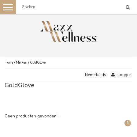
Toggle
navigation
Home
/
Merken
/
GoldGlove
Inloggen
Nederlands
GoldGlove
Geen producten gevonden!...
1