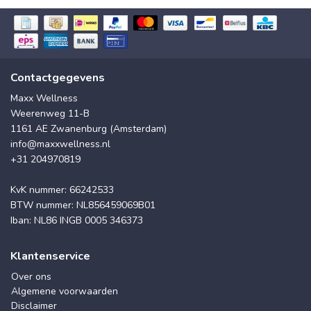
Contactgegevens
Maxx Wellness
Weerenweg 11-B
1161 AE Zwanenburg (Amsterdam)
info@maxxwellness.nl
+31 204970819
KvK nummer: 66242533
BTW nummer: NL856459069B01
Iban: NL86 INGB 0005 346373
Klantenservice
Over ons
Algemene voorwaarden
Disclaimer