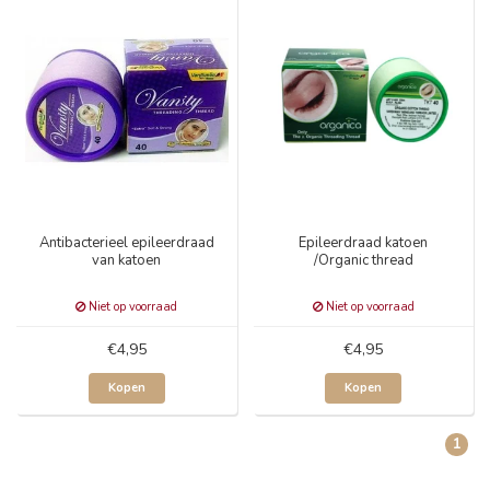
Antibacterieel epileerdraad
Epileerdraad katoen
van katoen
/Organic thread
Niet op voorraad
Niet op voorraad
€4,95
€4,95
Kopen
Kopen
1