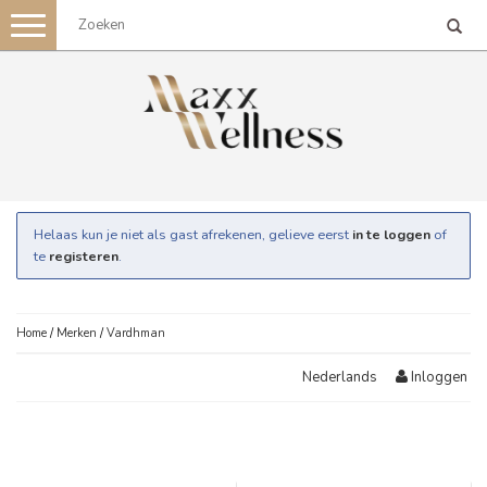
Toggle
navigation
Helaas kun je niet als gast afrekenen, gelieve eerst
in te loggen
of
te
registeren
.
Home
/
Merken
/
Vardhman
Inloggen
Nederlands