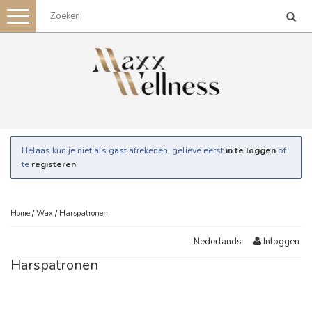
Toggle
navigation
Helaas kun je niet als gast afrekenen, gelieve eerst
in te loggen
of
te
registeren
.
Home
/
Wax
/
Harspatronen
Inloggen
Nederlands
Harspatronen