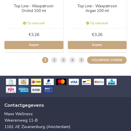
Top Line - Waxpatroon
Top Line - Waxpatroon
Orchid 100 ml
Argan 100 ml
Op voorraad
Op voorraad
€3,26
€3,26
Kopen
Kopen
1
2
3
4
5
VOLGENDE VORIGE
Contactgegevens
Maxx Wellness
Weerenweg 11-B
1161 AE Zwanenburg (Amsterdam)