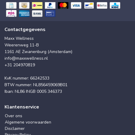
Contactgegevens
Maxx Wellness
Weerenweg 11-B
1161 AE Zwanenburg (Amsterdam)
info@maxxwellness.nl
+31 204970819
KvK nummer: 66242533
BTW nummer: NL856459069B01
Iban: NL86 INGB 0005 346373
Klantenservice
Over ons
Algemene voorwaarden
Disclaimer
Privacy Policy