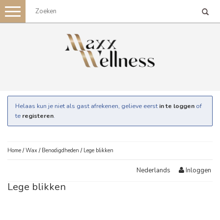
Toggle
navigation
Helaas kun je niet als gast afrekenen, gelieve eerst
in te loggen
of
te
registeren
.
Home
/
Wax
/
Benodigdheden
/
Lege blikken
Inloggen
Nederlands
Lege blikken