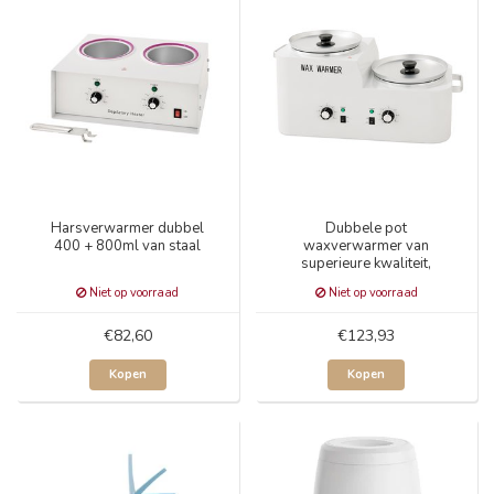
Harsverwarmer dubbel
Dubbele pot
400 + 800ml van staal
waxverwarmer van
superieure kwaliteit,
2x2500ml
Niet op voorraad
Niet op voorraad
€82,60
€123,93
Kopen
Kopen