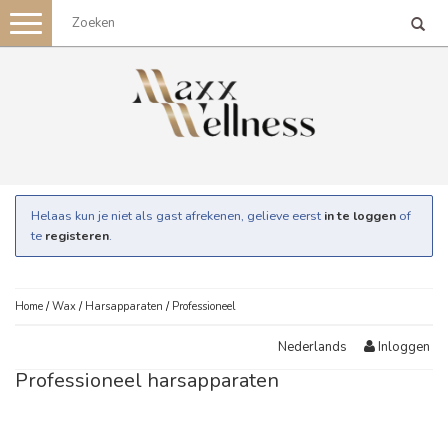
Toggle
navigation
Helaas kun je niet als gast afrekenen, gelieve eerst
in te loggen
of
te
registeren
.
Home
/
Wax
/
Harsapparaten
/
Professioneel
Inloggen
Nederlands
Professioneel harsapparaten