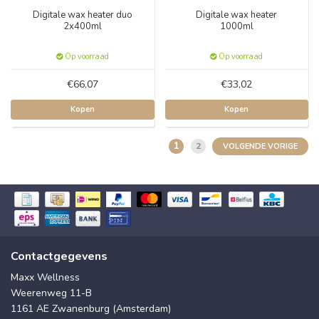
Digitale wax heater duo
Digitale wax heater
2x400ml
1000ml
Op voorraad
Op voorraad
€66,07
€33,02
Kopen
Kopen
1
2
VOLGENDE VORIGE
Contactgegevens
Maxx Wellness
Weerenweg 11-B
1161 AE Zwanenburg (Amsterdam)