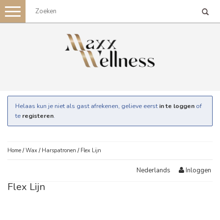
Toggle
navigation
Helaas kun je niet als gast afrekenen, gelieve eerst
in te loggen
of
te
registeren
.
Home
/
Wax
/
Harspatronen
/
Flex Lijn
Inloggen
Nederlands
Flex Lijn