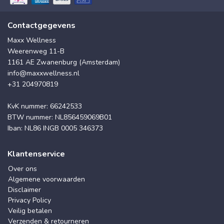
Contactgegevens
Maxx Wellness
Weerenweg 11-B
1161 AE Zwanenburg (Amsterdam)
info@maxxwellness.nl
+31 204970819
KvK nummer: 66242533
BTW nummer: NL856459069B01
Iban: NL86 INGB 0005 346373
Klantenservice
Over ons
Algemene voorwaarden
Disclaimer
Privacy Policy
Veilig betalen
Verzenden & retourneren