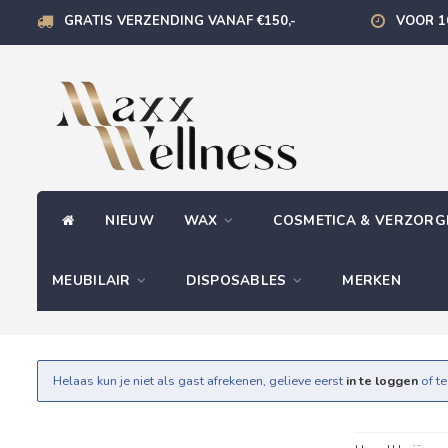
GRATIS VERZENDING VANAF €150,-
VOOR 1
NIEUW
WAX
COSMETICA & VERZOR
MEUBILAIR
DISPOSABLES
MERKEN
Helaas kun je niet als gast afrekenen, gelieve eerst
in te loggen
of t