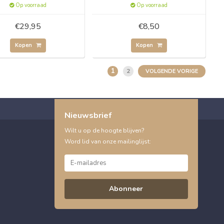
Op voorraad
Op voorraad
€29,95
€8,50
Kopen
Kopen
1
2
VOLGENDE VORIGE
Nieuwsbrief
Wilt u op de hoogte blijven?
Word lid van onze mailinglijst:
Abonneer