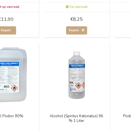
t op voorraad
Op voorraad
€11,90
€8,25
Kopen
Kopen
l Podior 80%
Alcohol (Spiritus Ketonatus) 96
Podi
% 1 Liter