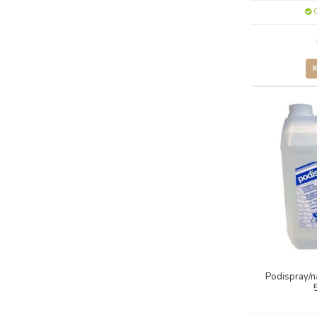
O
Podispray/n