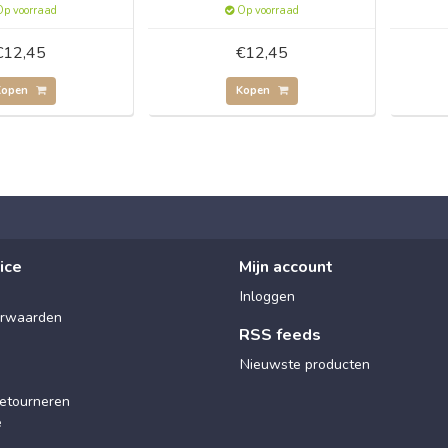
p voorraad
Op voorraad
€12,45
€12,45
Kopen
Kopen
ice
Mijn account
Inloggen
rwaarden
RSS feeds
Nieuwste producten
etourneren
e