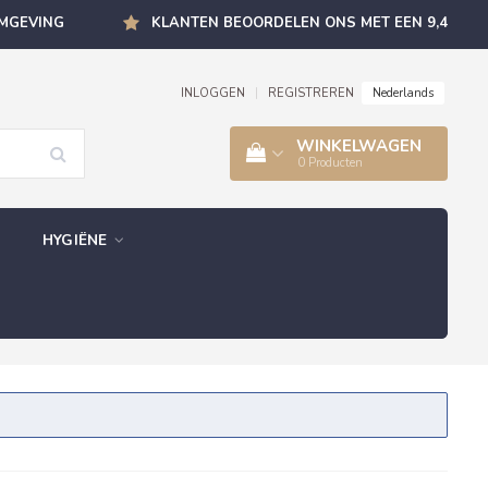
OMGEVING
KLANTEN BEOORDELEN ONS MET EEN 9,4
Nederlands
INLOGGEN
|
REGISTREREN
WINKELWAGEN
0
Producten
HYGIËNE