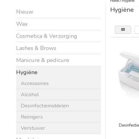
Home
/
Hygiëne
Hygiëne
Nieuw
Wax
Cosmetica & Verzorging
Lashes & Brows
Manicure & pedicure
Hygiëne
Accessoires
Alcohol
Desinfectiemiddelen
Reinigers
Desinfectie
Verstuiver