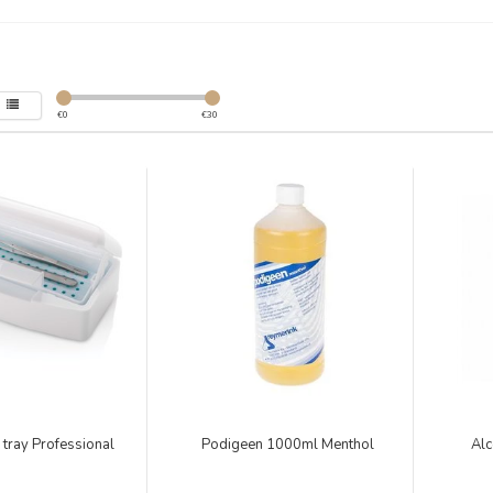
€
0
€
30
 tray Professional
Podigeen 1000ml Menthol
Alc