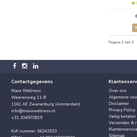
O
Pagina 1 van 2
Contactgegevens
Klantenserv
Maxx Wellness
Over ons
Algemene voo
Weerenweg 11-B
Disclaimer
1161 AE Zwanenburg (Amsterdam)
Privacy Policy
info@maxxwellness.nl
Veilig betalen
+31 204970819
Verzenden & r
Klantenservic
KvK nummer: 66242533
Sitemap