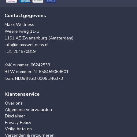
Contactgegevens
Maxx Wellness
Weerenweg 11-B
1161 AE Zwanenburg (Amsterdam)
info@maxxwellness.nl
+31 204970819
KvK nummer: 66242533
BTW nummer: NL856459069B01
Iban: NL86 INGB 0005 346373
Klantenservice
Over ons
Algemene voorwaarden
Disclaimer
Privacy Policy
Veilig betalen
Verzenden & retourneren