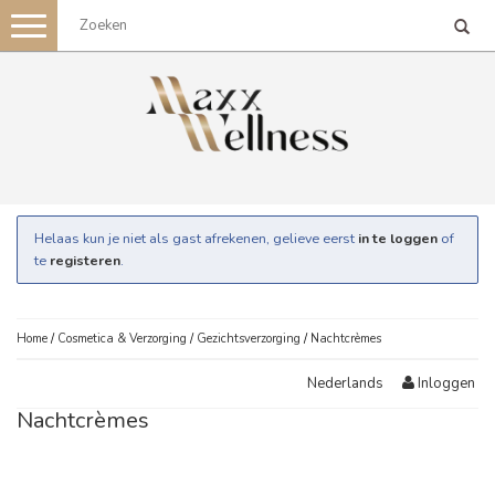
Toggle
navigation
Helaas kun je niet als gast afrekenen, gelieve eerst
in te loggen
of
te
registeren
.
Home
/
Cosmetica & Verzorging
/
Gezichtsverzorging
/
Nachtcrèmes
Inloggen
Nederlands
Nachtcrèmes