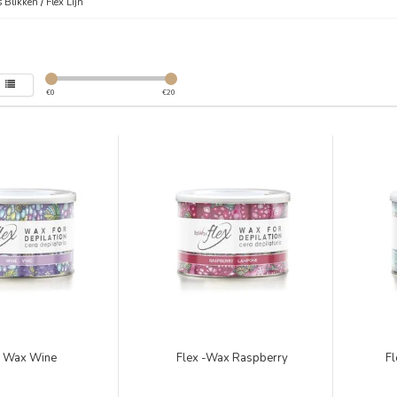
 Blikken
/
Flex Lijn
€
0
€
20
x Wax Wine
Flex -Wax Raspberry
Fl