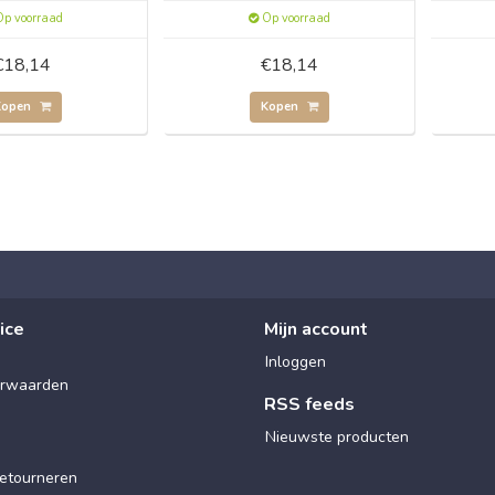
p voorraad
Op voorraad
€18,14
€18,14
Kopen
Kopen
ice
Mijn account
Inloggen
rwaarden
RSS feeds
Nieuwste producten
etourneren