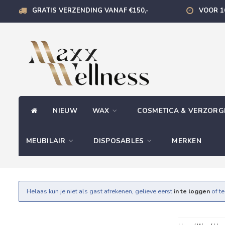
GRATIS VERZENDING VANAF €150,-
VOOR 1
NIEUW
WAX
COSMETICA & VERZOR
MEUBILAIR
DISPOSABLES
MERKEN
Helaas kun je niet als gast afrekenen, gelieve eerst
in te loggen
of t