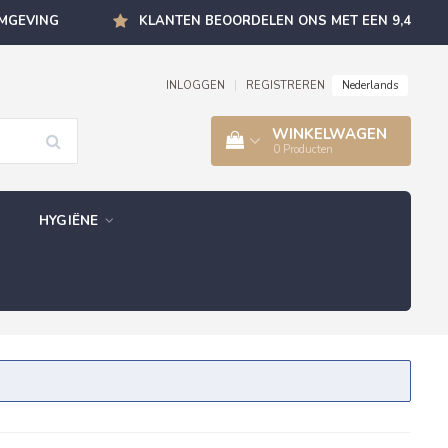
OMGEVING
KLANTEN BEOORDELEN ONS MET EEN 9,4
Nederlands
INLOGGEN
|
REGISTREREN
WINKELWAGEN
0
Producten
HYGIËNE