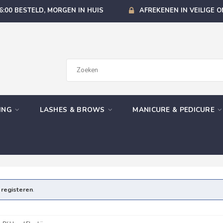
6:00 BESTELD, MORGEN IN HUIS
AFREKENEN IN VEILIGE 
GING
LASHES & BROWS
MANICURE & PEDICURE
e
registeren
.