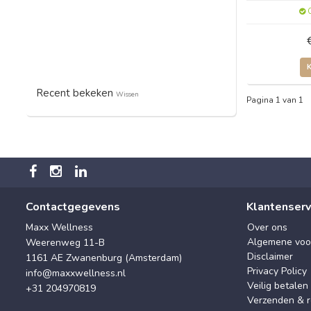
O
Recent bekeken
Wissen
Pagina 1 van 1
Contactgegevens
Klantenserv
Maxx Wellness
Over ons
Algemene voo
Weerenweg 11-B
Disclaimer
1161 AE Zwanenburg (Amsterdam)
Privacy Policy
info@maxxwellness.nl
Veilig betalen
+31 204970819
Verzenden & r