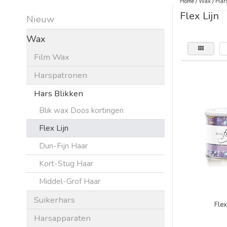
Home
/
Wax
/
Hars
Flex Lijn
Nieuw
Wax
Film Wax
Harspatronen
Hars Blikken
Blik wax Doos kortingen
Flex Lijn
Dun-Fijn Haar
Kort-Stug Haar
Middel-Grof Haar
Suikerhars
Fle
Harsapparaten