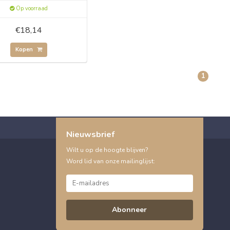
Op voorraad
€18,14
Kopen
1
Nieuwsbrief
Wilt u op de hoogte blijven?
Word lid van onze mailinglijst:
Abonneer