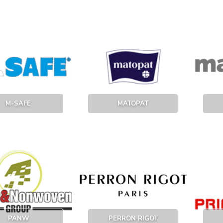
M-SAFE
MATOPAT
PANW
PERRON RIGOT