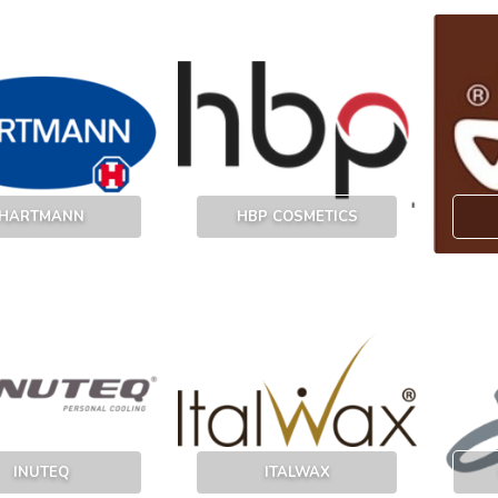
HARTMANN
HBP COSMETICS
INUTEQ
ITALWAX