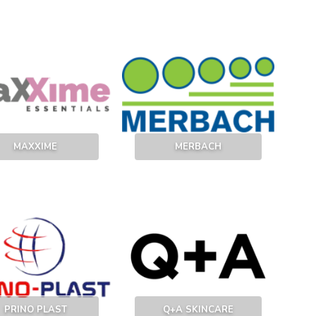
MAXXIME
MERBACH
PRINO PLAST
Q+A SKINCARE