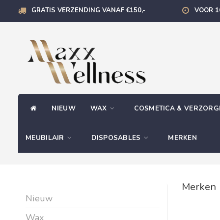
GRATIS VERZENDING VANAF €150,-
VOOR 1
NIEUW
WAX
COSMETICA & VERZOR
MEUBILAIR
DISPOSABLES
MERKEN
Merken
Nieuw
Wax