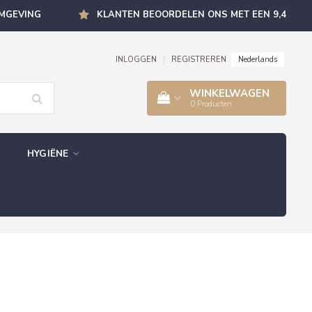
OMGEVING
KLANTEN BEOORDELEN ONS MET EEN 9,4
Nederlands
INLOGGEN
|
REGISTREREN
WINKELWAGEN
0
Producten
HYGIËNE