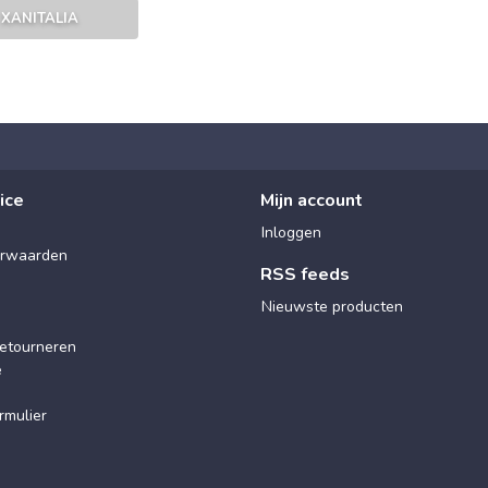
XANITALIA
ice
Mijn account
Inloggen
rwaarden
RSS feeds
Nieuwste producten
etourneren
e
rmulier