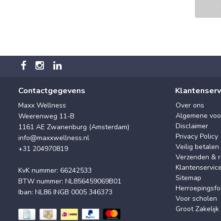
Contactgegevens
Klantenserv
Maxx Wellness
Over ons
Algemene voo
Weerenweg 11-B
Disclaimer
1161 AE Zwanenburg (Amsterdam)
Privacy Policy
info@maxxwellness.nl
Veilig betalen
+31 204970819
Verzenden & r
Klantenservic
KvK nummer: 66242533
Sitemap
BTW nummer: NL856459069B01
Herroepingsfo
Iban: NL86 INGB 0005 346373
Voor scholen
Groot Zakelijk