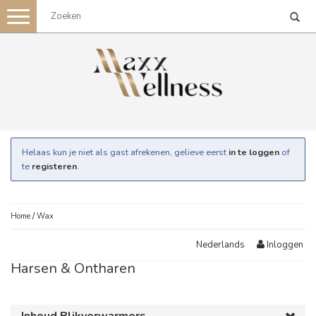
Toggle
navigation
Helaas kun je niet als gast afrekenen, gelieve eerst
in te loggen
of
te
registeren
.
Home
/
Wax
Inloggen
Nederlands
Harsen & Ontharen