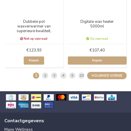
Dubbele pot
Digitale wax heater
waxverwarmer van
5000ml
superieure kwaliteit,
2x2500ml
Niet op voorraad
Op voorraad
€123,93
€107,40
Kopen
Kopen
1
2
3
4
5
23
VOLGENDE VORIGE
Contactgegevens
Maxx Wellness