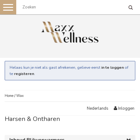
Toggle
navigation
Helaas kun je niet als gast afrekenen, gelieve eerst
in te loggen
of
te
registeren
.
Home
/
Wax
Inloggen
Nederlands
Harsen & Ontharen