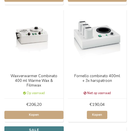
Waxverwarmer Combinato
Fornello combinato 400ml
400 ml Warme Wax &
+ 3x harspatroon
Filmwax
Op voorraad
Niet op voorraad
€206,20
€190,04
Kopen
Kopen
SALE