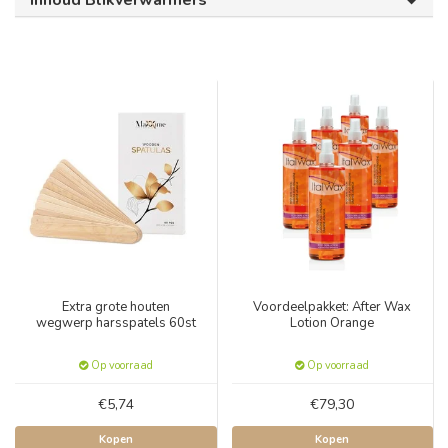
Inhoud Blikverwarmers
Extra grote houten
Voordeelpakket: After Wax
wegwerp harsspatels 60st
Lotion Orange
Op voorraad
Op voorraad
€5,74
€79,30
Kopen
Kopen