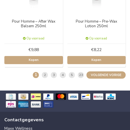
Pour Homme – After Wax
Pour Homme – Pre-Wax
Balsem 250ml
Lotion 250ml
Op voorraad
Op voorraad
€9,88
€8,22
Kopen
Kopen
1
2
3
4
5
23
VOLGENDE VORIGE
Contactgegevens
Maxx Wellness