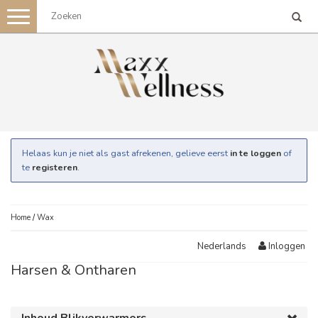
Toggle
navigation
Helaas kun je niet als gast afrekenen, gelieve eerst
in te loggen
of
te
registeren
.
Home
/
Wax
Inloggen
Nederlands
Harsen & Ontharen