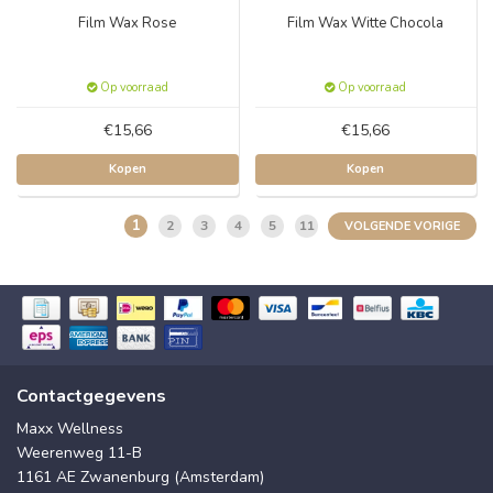
Film Wax Rose
Film Wax Witte Chocola
Op voorraad
Op voorraad
€15,66
€15,66
Kopen
Kopen
1
2
3
4
5
11
VOLGENDE VORIGE
Contactgegevens
Maxx Wellness
Weerenweg 11-B
1161 AE Zwanenburg (Amsterdam)