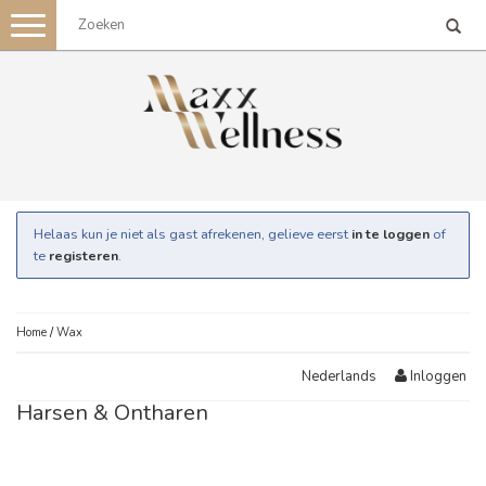
Toggle
navigation
Helaas kun je niet als gast afrekenen, gelieve eerst
in te loggen
of
te
registeren
.
Home
/
Wax
Inloggen
Nederlands
Harsen & Ontharen