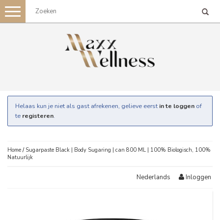
Toggle
navigation
Helaas kun je niet als gast afrekenen, gelieve eerst
in te loggen
of
te
registeren
.
Home
/
Sugarpaste Black | Body Sugaring | can 800 ML | 100% Biologisch, 100%
Natuurlijk
Inloggen
Nederlands