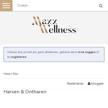
Toggle
navigation
Helaas kun je niet als gast afrekenen, gelieve eerst
in te loggen
of
te
registeren
.
Home
/
Wax
Inloggen
Nederlands
Harsen & Ontharen