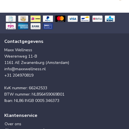
Contactgegevens
Maxx Wellness
Weerenweg 11-B
1161 AE Zwanenburg (Amsterdam)
info@maxxwellness.nl
+31 204970819
KvK nummer: 66242533
BTW nummer: NL856459069B01
Iban: NL86 INGB 0005 346373
Klantenservice
Over ons