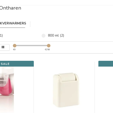
 Ontharen
IKVERWARMERS
1)
800 ml (2)
€
0
€
250
SALE