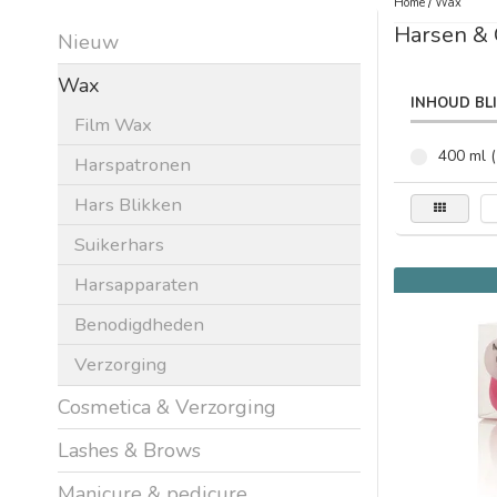
Home
/
Wax
Harsen &
Nieuw
Wax
INHOUD BL
Film Wax
400 ml (
Harspatronen
Hars Blikken
Suikerhars
Harsapparaten
Benodigdheden
Verzorging
Cosmetica & Verzorging
Lashes & Brows
Manicure & pedicure