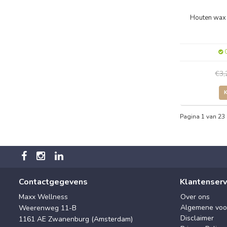
Houten wax 
O
€3
Pagina 1 van 23
Contactgegevens
Klantenserv
Maxx Wellness
Over ons
Algemene voo
Weerenweg 11-B
Disclaimer
1161 AE Zwanenburg (Amsterdam)