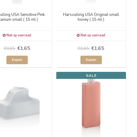
ulling USA Sensitive Pink
Harsvulling USA Original small
tanium small ( 15 ml )
honey ( 15 ml )
Niet op voorraad
Niet op voorraad
€1,65
€1,65
€0,65
€0,65
Kopen
Kopen
SALE