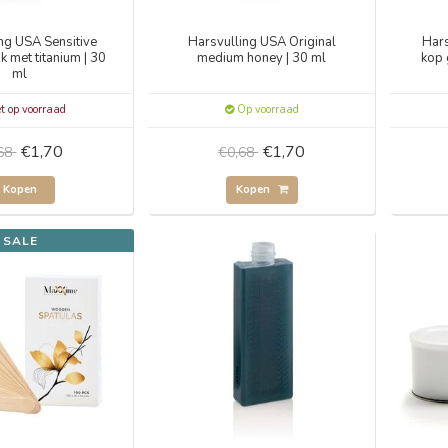
ng USA Sensitive
Harsvulling USA Original
Hars
 met titanium | 30
medium honey | 30 ml
kop 
ml
t op voorraad
Op voorraad
€1,70
€1,70
,68
€0,68
Kopen
Kopen
SALE