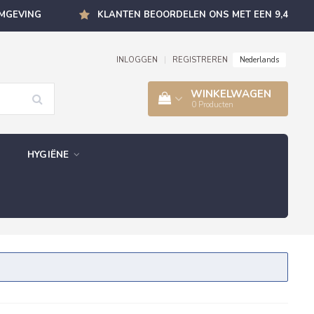
OMGEVING
KLANTEN BEOORDELEN ONS MET EEN 9,4
Nederlands
INLOGGEN
|
REGISTREREN
WINKELWAGEN
0
Producten
HYGIËNE