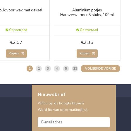
blik voor wax met deksel
Aluminium potjes
Harsverwarmer 5 stuks, 100ml
Op voorraad
Op voorraad
€2,07
€2,35
Kopen
Kopen
1
2
3
4
5
23
VOLGENDE VORIGE
Nieuwsbrief
Wilt u op de hoogte blijven?
Word lid van onze mailinglijst: