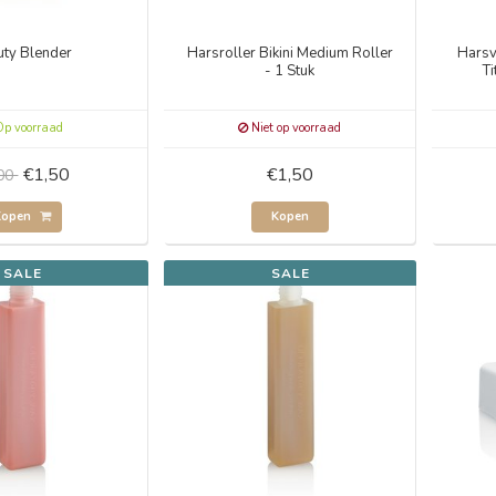
uty Blender
Harsroller Bikini Medium Roller
Harsv
- 1 Stuk
Ti
p voorraad
Niet op voorraad
€1,50
€1,50
,00
Kopen
Kopen
SALE
SALE