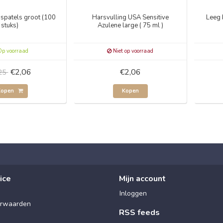
spatels groot (100
Harsvulling USA Sensitive
Leeg 
stuks)
Azulene large ( 75 ml )
p voorraad
Niet op voorraad
€2,06
€2,06
,25
Kopen
Kopen
ice
Mijn account
Inloggen
rwaarden
RSS feeds