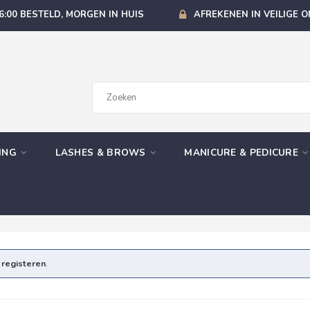
6:00 BESTELD, MORGEN IN HUIS
AFREKENEN IN VEILIGE 
GING
LASHES & BROWS
MANICURE & PEDICURE
e
registeren
.