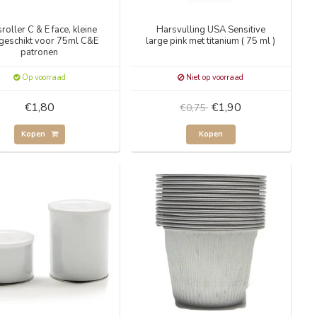
roller C & E face, kleine
Harsvulling USA Sensitive
geschikt voor 75ml C&E
large pink met titanium ( 75 ml )
patronen
Op voorraad
Niet op voorraad
€1,80
€1,90
€0,75
Kopen
Kopen