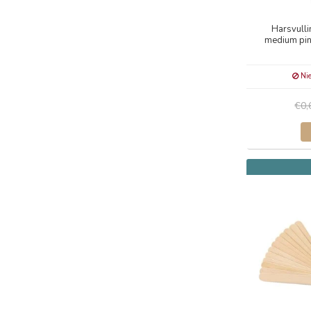
Harsvulli
medium pink
Nie
€0