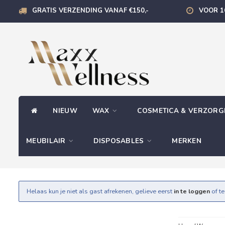
GRATIS VERZENDING VANAF €150,-
VOOR 1
NIEUW
WAX
COSMETICA & VERZOR
MEUBILAIR
DISPOSABLES
MERKEN
Helaas kun je niet als gast afrekenen, gelieve eerst
in te loggen
of t