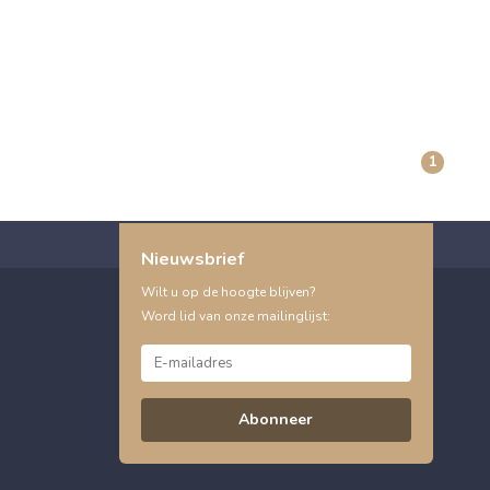
1
Nieuwsbrief
Wilt u op de hoogte blijven?
Word lid van onze mailinglijst:
Abonneer