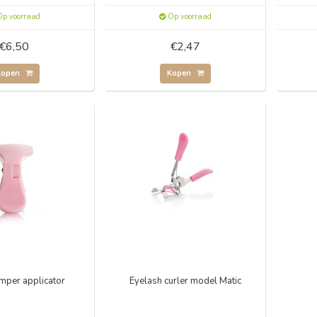
p voorraad
Op voorraad
€6,50
€2,47
Kopen
Kopen
mper applicator
Eyelash curler model Matic