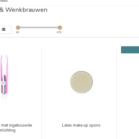
Brows
 & Wenkbrauwen
€
0
€
70
t met ingebouwde
Latex make up spons
erlichting