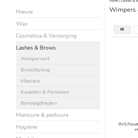
Home
/
Lashes & 
Wimpers
Nieuw
Wax
Cosmetica & Verzorging
Lashes & Brows
Wimperverf
BrowStyling
Mascara
Kwasten & Penselen
Benodigdheden
Manicure & pedicure
RVS Pince
Hygiëne
v