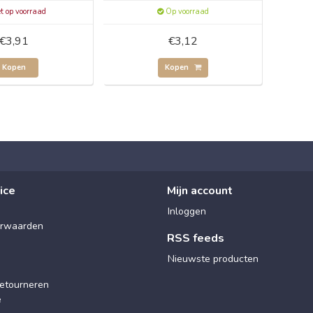
t op voorraad
Op voorraad
€3,91
€3,12
Kopen
Kopen
ice
Mijn account
Inloggen
rwaarden
RSS feeds
Nieuwste producten
etourneren
e