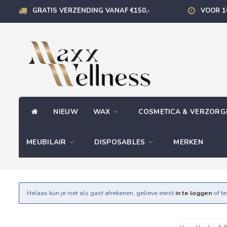
GRATIS VERZENDING VANAF €150,-
VOOR 1
NIEUW
WAX
COSMETICA & VERZOR
MEUBILAIR
DISPOSABLES
MERKEN
Helaas kun je niet als gast afrekenen, gelieve eerst
in te loggen
of t