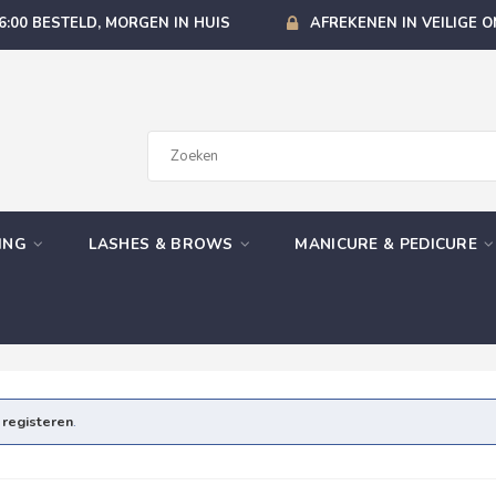
6:00 BESTELD, MORGEN IN HUIS
AFREKENEN IN VEILIGE 
GING
LASHES & BROWS
MANICURE & PEDICURE
e
registeren
.