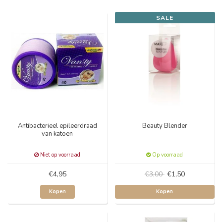
SALE
Antibacterieel epileerdraad
Beauty Blender
van katoen
Niet op voorraad
Op voorraad
€4,95
€3,00
€1,50
Kopen
Kopen