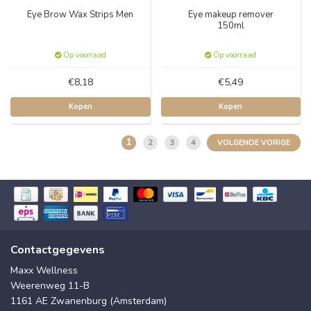
Eye Brow Wax Strips Men
Eye makeup remover
150ml
Op voorraad
Op voorraad
€8,18
€5,49
Kopen
Kopen
1
2
3
4
VOLGENDE VORIGE
Contactgegevens
Maxx Wellness
Weerenweg 11-B
1161 AE Zwanenburg (Amsterdam)