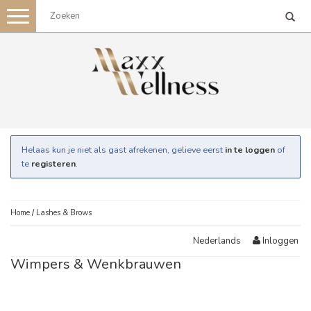
Toggle
navigation
Helaas kun je niet als gast afrekenen, gelieve eerst
in te loggen
of
te
registeren
.
Home
/
Lashes & Brows
Inloggen
Nederlands
Wimpers & Wenkbrauwen