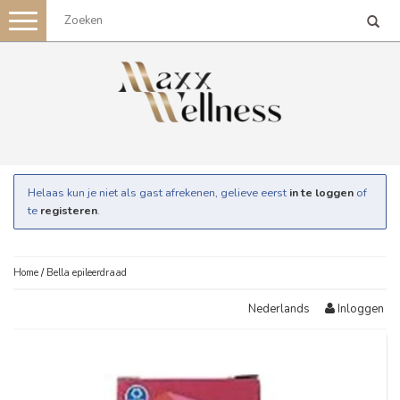
Toggle
navigation
Helaas kun je niet als gast afrekenen, gelieve eerst
in te loggen
of
te
registeren
.
Home
/
Bella epileerdraad
Inloggen
Nederlands