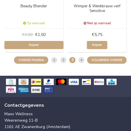
Beauty Blender
Wimper & Wenkbrauw verf
Sensitive
Op voorraad
Niet op voorraad
€3,00
€1,50
€5,75
Kopen
Kopen
3
1
2
4
VORIGE PAGINA
VOLGENDE VORIGE
Contactgegevens
Maxx Wellness
Weerenweg 11-B
1161 AE Zwanenburg (Amsterdam)