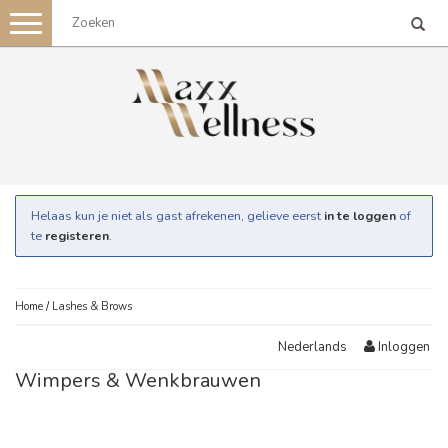
Toggle
navigation
Helaas kun je niet als gast afrekenen, gelieve eerst
in te loggen
of
te
registeren
.
Home
/
Lashes & Brows
Inloggen
Nederlands
Wimpers & Wenkbrauwen