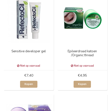
Sensitive developer gel
Epileerdraad katoen
/Organic thread
Niet op voorraad
Niet op voorraad
€7,40
€4,95
Kopen
Kopen