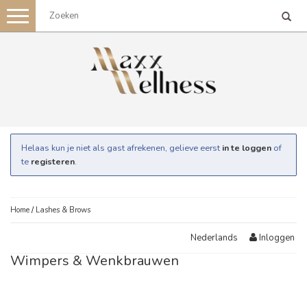
Toggle
navigation
Helaas kun je niet als gast afrekenen, gelieve eerst
in te loggen
of
te
registeren
.
Home
/
Lashes & Brows
Inloggen
Nederlands
Wimpers & Wenkbrauwen