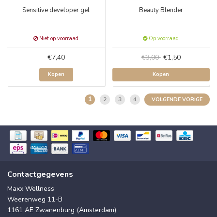
Sensitive developer gel
Beauty Blender
Niet op voorraad
Op voorraad
€7,40
€3,00
€1,50
Kopen
Kopen
1
2
3
4
VOLGENDE VORIGE
Contactgegevens
Maxx Wellness
Weerenweg 11-B
1161 AE Zwanenburg (Amsterdam)