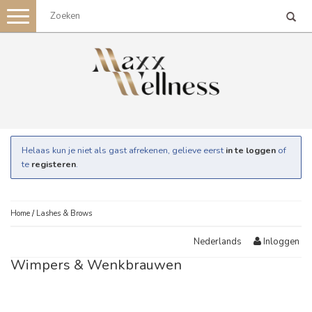
Toggle
navigation
Helaas kun je niet als gast afrekenen, gelieve eerst
in te loggen
of
te
registeren
.
Home
/
Lashes & Brows
Inloggen
Nederlands
Wimpers & Wenkbrauwen