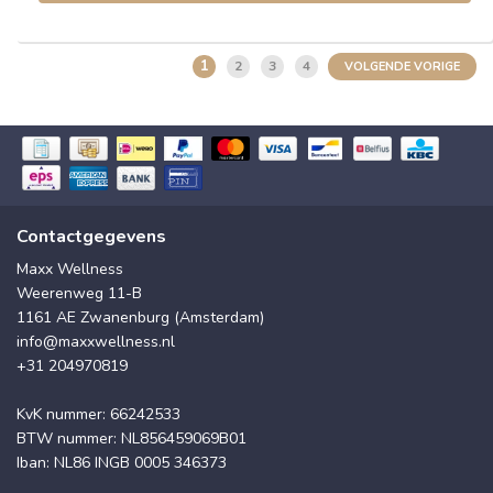
1
2
3
4
VOLGENDE VORIGE
Contactgegevens
Maxx Wellness
Weerenweg 11-B
1161 AE Zwanenburg (Amsterdam)
info@maxxwellness.nl
+31 204970819
KvK nummer: 66242533
BTW nummer: NL856459069B01
Iban: NL86 INGB 0005 346373