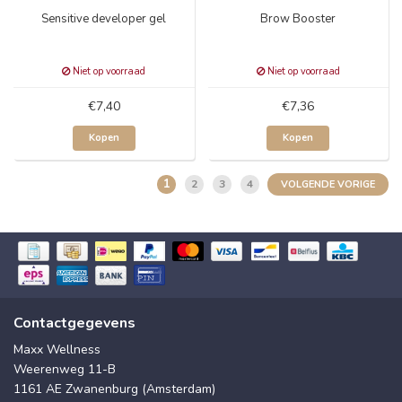
Sensitive developer gel
Brow Booster
Niet op voorraad
Niet op voorraad
€7,40
€7,36
Kopen
Kopen
1
2
3
4
VOLGENDE VORIGE
Contactgegevens
Maxx Wellness
Weerenweg 11-B
1161 AE Zwanenburg (Amsterdam)