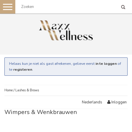
Toggle
navigation
Helaas kun je niet als gast afrekenen, gelieve eerst
in te loggen
of
te
registeren
.
Home
/
Lashes & Brows
Inloggen
Nederlands
Wimpers & Wenkbrauwen