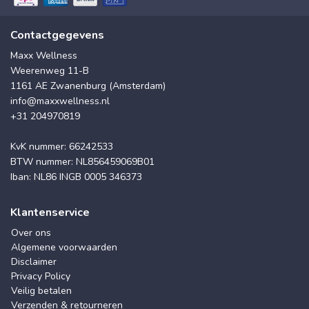
Contactgegevens
Maxx Wellness
Weerenweg 11-B
1161 AE Zwanenburg (Amsterdam)
info@maxxwellness.nl
+31 204970819
KvK nummer: 66242533
BTW nummer: NL856459069B01
Iban: NL86 INGB 0005 346373
Klantenservice
Over ons
Algemene voorwaarden
Disclaimer
Privacy Policy
Veilig betalen
Verzenden & retourneren