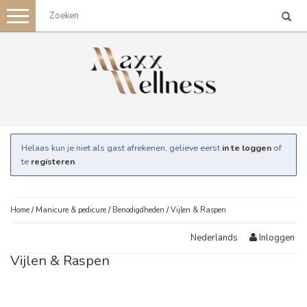
Toggle
navigation
Helaas kun je niet als gast afrekenen, gelieve eerst
in te loggen
of
te
registeren
.
Home
/
Manicure & pedicure
/
Benodigdheden
/
Vijlen & Raspen
Inloggen
Nederlands
Vijlen & Raspen